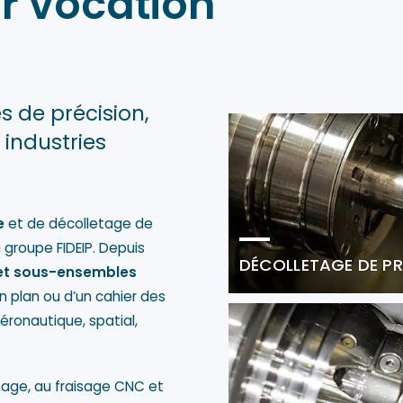
ur vocation
 de précision,
 industries
e
et de décolletage de
groupe FIDEIP. Depuis
DÉCOLLETAGE DE PR
 et sous-ensembles
un plan ou d’un cahier des
éronautique, spatial,
nage, au fraisage CNC et