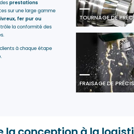
r des
prestations
tes sur une large gamme
TOURNAGE DE PRÉC
ivreux, fer pur ou
ntrôle la conformité des
s.
 clients à chaque étape
.
FRAISAGE DE PRÉCI
e la conception à la logis