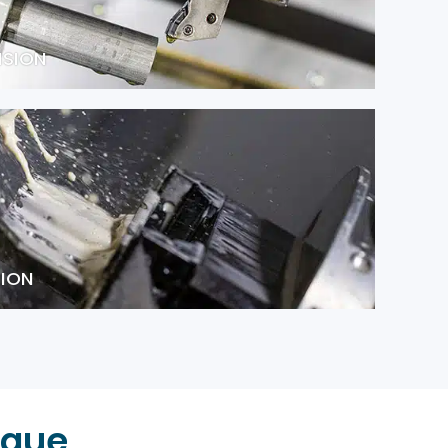
ISION
SION
tique