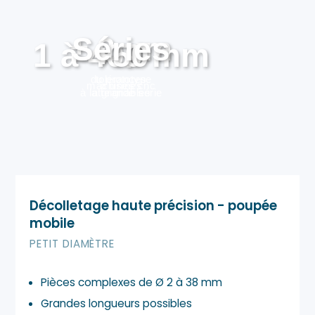
± 2 µm
Séries
1 à 400 mm
+50
du prototype
tolérances
machines cnc
ø usinés
à la grande série
atteignables
Décolletage haute précision - poupée
mobile
PETIT DIAMÈTRE
Pièces complexes de Ø 2 à 38 mm
Grandes longueurs possibles