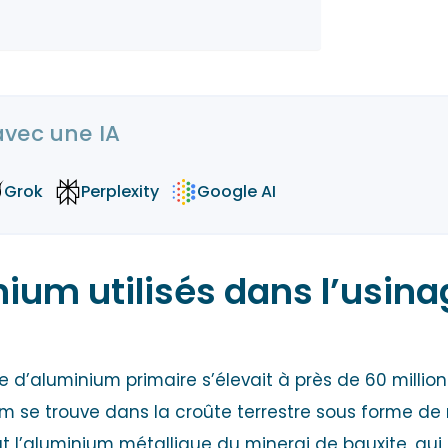
avec une IA
Grok
Perplexity
Google AI
ium utilisés dans l’usin
le d’aluminium primaire s’élevait à près de 60 milli
m se trouve dans la croûte terrestre sous forme de m
ut l’aluminium métallique du
minerai de bauxite
, qu