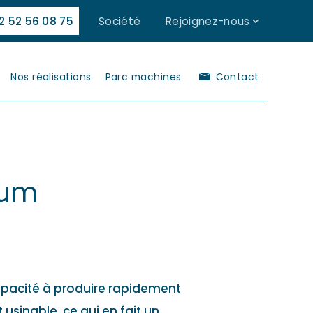
2 52 56 08 75
Société
Rejoignez-nous
Nos réalisations
Parc machines
Contact
ium
apacité à produire rapidement
sinable, ce qui en fait un