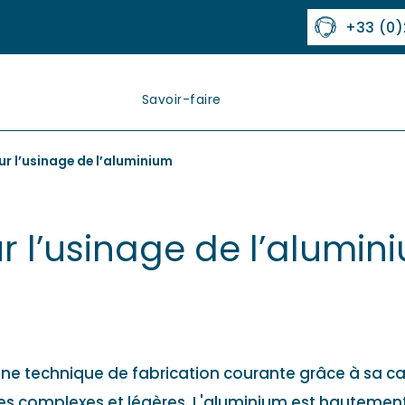
+33 (0)
Savoir-faire
Nos marchés
Matières
ur l’usinage de l’aluminium
ur l’usinage de l’alumin
une technique de fabrication courante grâce à sa c
complexes et légères. L'aluminium est hautement u